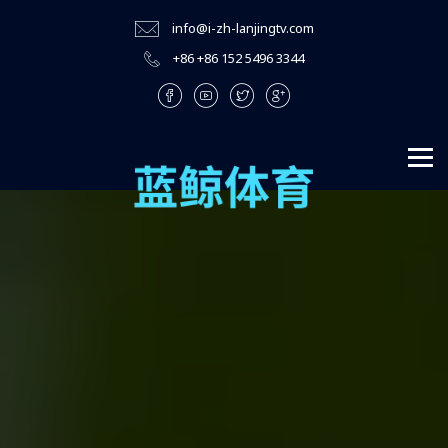
info@i-zh-lanjingtv.com
+86 +86 152 5496 3344